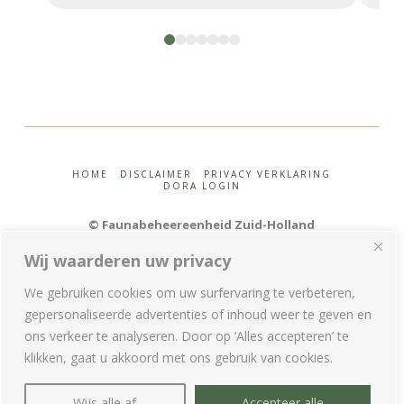
0
1
2
3
4
5
6
HOME
DISCLAIMER
PRIVACY VERKLARING
DORA LOGIN
© Faunabeheereenheid Zuid-Holland
Wij waarderen uw privacy
We gebruiken cookies om uw surfervaring te verbeteren,
gepersonaliseerde advertenties of inhoud weer te geven en
ons verkeer te analyseren. Door op ‘Alles accepteren’ te
T:
085 – 210 36 28 (tussen 9.00 en 12.00 uur) |
E:
info@fbezh.nl
klikken, gaat u akkoord met ons gebruik van cookies.
Postbus 85881 | 2508 CN Den Haag
Wijs alle af
Accepteer alle