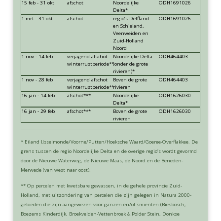
15 feb - 31 okt
afschot
Noordelijke
ODH1691026
Delta*
1 mrt - 31 okt
afschot
regio’s Delfland
ODH1691026
en Schieland,
Veenweiden en
Zuid-Holland
Noord
1 nov - 14 feb
verjagend afschot
Noordelijke Delta
ODH464403
winterrustperiode**
(onder de grote
rivieren)*
1 nov - 28 feb
verjagend afschot
Boven de grote
ODH464403
winterrustperiode**
rivieren
16 jan - 14 feb
afschot***
Noordelijke
ODH1626030
Delta*
16 jan - 29 feb
afschot***
Boven de grote
ODH1626030
rivieren
* Eiland IJsselmonde/Voorne/Putten/Hoeksche Waard/Goeree-Overflakkee. De
grens tussen de regio Noordelijke Delta en de overige regio’s wordt gevormd
door de Nieuwe Waterweg, de Nieuwe Maas, de Noord en de Beneden-
Merwede (van west naar oost).
** Op percelen met kwetsbare gewassen, in de gehele provincie Zuid-
Holland, met uitzondering van percelen die zijn gelegen in Natura 2000-
gebieden die zijn aangewezen voor ganzen en/of smienten (Biesbosch,
Boezems Kinderdijk, Broekvelden-Vettenbroek & Polder Stein, Donkse