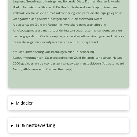
Laagten, Grevelingen, Haringvliet, Hollands Diep, Duinen Goeree & Kwade
Hoek, Nieuwkoopse Plassen & De Haeck, Oudeland van Strijen, Krammer-
Volkerak, en De Wilck) en met uitzondering van percelen die zijn gelegen in
voor ganzen aangewezen rustgebieden (Alblasserwaard Noord,
Alblasserwaard Zuid en Reeuwijk). Kwetsbare gewassen zijn alle
landbouwgewassen, met uitzondering van oogstresten, groenbemesters en
overjarig grasland. Onder overjarig grasland wordt verstaan grasland dat voor
de eerste augustus voorafgaand aan de winter is ingezaaid.
*** Met uitzondering van natuurgebieden in beheer bij
Natuurmonumenten, Staatsbosbeheer en Zuid-Hollands Landschap, Natura
2000-gebieden en de voor ganzen aangewezen rustgebieden (Alblasserwaard
Noord, Alblasserwaard Zuid en Reeuwijk).
▸
Middelen
▸
Ei- & nestbewerking