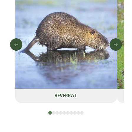
BEVERRAT
0
1
2
3
4
5
6
7
8
9