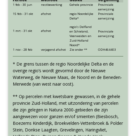
1 feb - 30 jun
nestbewerking
Gehele provincie
Provinciale
aanwijzing
15 feb - 31 okt
afschot
regio Noordelijke
Provinciale
Delta*
aanwijzing
regio’s Delfland
1 mrt - 31 okt
afschot
en Schieland,
Provinciale
Veenweiden en
aanwijzing
Zuid-Holland
Noord*
1 nov - 28 feb
verjagend afschot
Zie onder **
ODH464403
* De grens tussen de regio Noordelijke Delta en de
overige regio’s wordt gevormd door de Nieuwe
Waterweg, de Nieuwe Maas, de Noord en de Beneden-
Merwede (van west naar oost).
** Op percelen met kwetsbare gewassen, in de gehele
provincie Zuid-Holland, met uitzondering van percelen
die zijn gelegen in Natura 2000-gebieden die zijn
aangewezen voor ganzen en/of smienten (Biesbosch,
Boezems Kinderdijk, Broekvelden-Vettenbroek & Polder
Stein, Donkse Laagten, Grevelingen, Haringvliet,