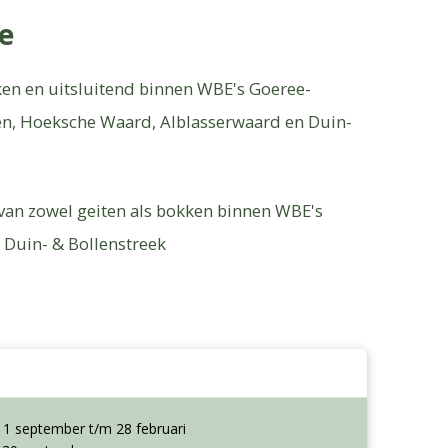
ie
en en uitsluitend binnen WBE's Goeree-
ten, Hoeksche Waard, Alblasserwaard en Duin-
van zowel geiten als bokken binnen WBE's
 Duin- & Bollenstreek
: 1 september t/m 28 februari