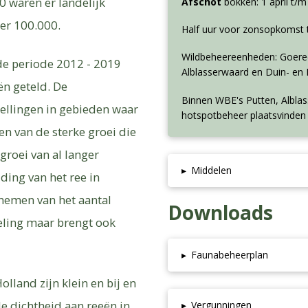
 waren er landelijk
Afschot
bokken: 1 april t/
er 100.000.
Half uur voor zonsopkomst 
Wildbeheereenheden: Goeree
 de periode 2012 - 2019
Alblasserwaard en Duin- en 
ën geteld. De
Binnen WBE's Putten, Albla
tellingen in gebieden waar
hotspotbeheer plaatsvinden 
en van de sterke groei die
groei van al langer
▸
Middelen
ding van het ree in
nemen van het aantal
Downloads
eling maar brengt ook
▸
Faunabeheerplan
lland zijn klein en bij en
e dichtheid aan reeën in
▸
Vergunningen