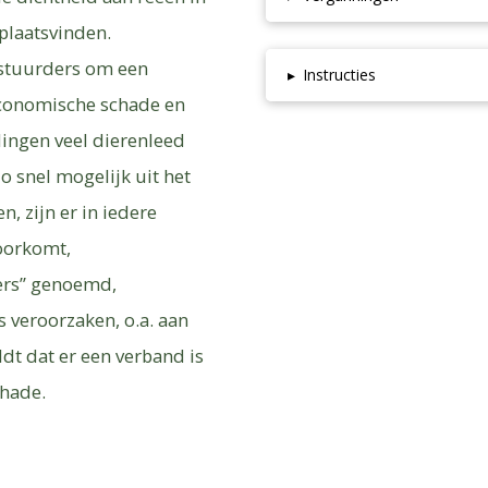
 plaatsvinden.
estuurders om een
▸
Instructies
economische schade en
dingen veel dierenleed
o snel mogelijk uit het
, zijn er in iedere
oorkomt,
ters” genoemd,
veroorzaken, o.a. aan
t dat er een verband is
chade.