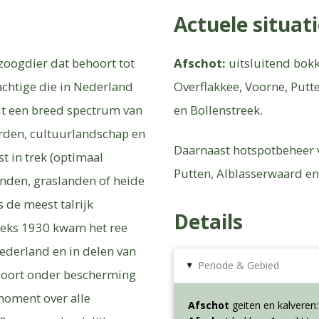
Actuele situat
 zoogdier dat behoort tot
Afschot:
uitsluitend bokk
achtige die in Nederland
Overflakkee, Voorne, Put
it een breed spectrum van
en Bollenstreek.
arden, cultuurlandschap en
Daarnaast hotspotbeheer 
t in trek (optimaal
Putten, Alblasserwaard en
anden, graslanden of heide
 de meest talrijk
Details
eks 1930 kwam het ree
ederland en in delen van
Periode & Gebied
▸
soort onder bescherming
moment over alle
Afschot
geiten en kalveren