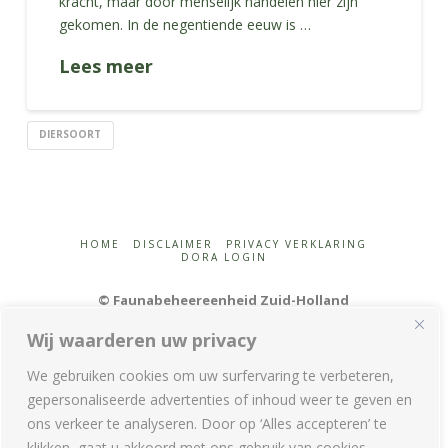
kracht, maar door menselijk handelen hier zijn
gekomen. In de negentiende eeuw is …
Lees meer
DIERSOORT
HOME
DISCLAIMER
PRIVACY VERKLARING
DORA LOGIN
© Faunabeheereenheid Zuid-Holland
Wij waarderen uw privacy
We gebruiken cookies om uw surfervaring te verbeteren,
gepersonaliseerde advertenties of inhoud weer te geven en
ons verkeer te analyseren. Door op ‘Alles accepteren’ te
T:
085 – 210 36 28 (tussen 9.00 en 12.00 uur) |
E:
info@fbezh.nl
klikken, gaat u akkoord met ons gebruik van cookies.